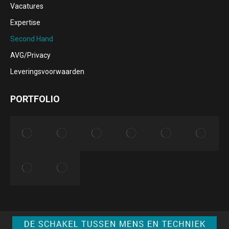
Vacatures
window
window
window
window
Expertise
Second Hand
AVG/Privacy
Leveringsvoorwaarden
PORTFOLIO