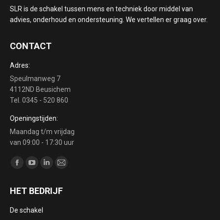
SLR is de schakel tussen mens en techniek door middel van
advies, onderhoud en ondersteuning. We vertellen er graag over.
CONTACT
Adres:
Speulmanweg 7
4112ND Beusichem
Tel. 0345 - 520 860
Openingstijden:
Maandag t/m vrijdag
van 09:00 - 17:30 uur
Vind ons op:
Facebook
YouTube
Linkedin
Mail
page
page
page
page
HET BEDRIJF
opens
opens
opens
opens
in
in
in
in
De schakel
new
new
new
new