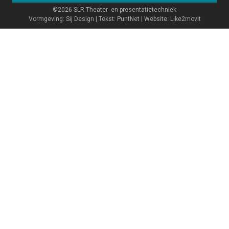
©2026 SLR Theater- en presentatietechniek
Vormgeving: Sij Design | Tekst: PuntNet | Website: Like2movit