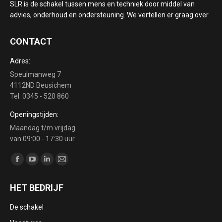
SLR is de schakel tussen mens en techniek door middel van
advies, onderhoud en ondersteuning. We vertellen er graag over.
CONTACT
Adres:
Speulmanweg 7
4112ND Beusichem
Tel. 0345 - 520 860
Openingstijden:
Maandag t/m vrijdag
van 09:00 - 17:30 uur
Vind ons op:
Facebook
YouTube
Linkedin
Mail
page
page
page
page
HET BEDRIJF
opens
opens
opens
opens
in
in
in
in
De schakel
new
new
new
new