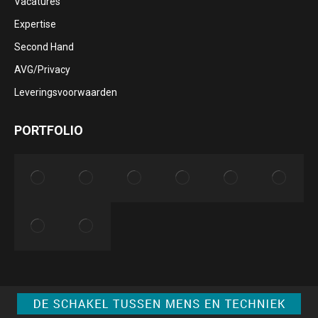
Vacatures
window
window
window
window
Expertise
Second Hand
AVG/Privacy
Leveringsvoorwaarden
PORTFOLIO