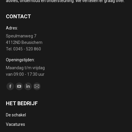
advies, onderhoud en ondersteuning. We vertellen er graag over.
CONTACT
Adres:
Speulmanweg 7
4112ND Beusichem
Tel. 0345 - 520 860
Openingstijden:
Maandag t/m vrijdag
van 09:00 - 17:30 uur
Vind ons op:
Facebook
YouTube
Linkedin
Mail
page
page
page
page
HET BEDRIJF
opens
opens
opens
opens
in
in
in
in
De schakel
new
new
new
new
Vacatures
window
window
window
window