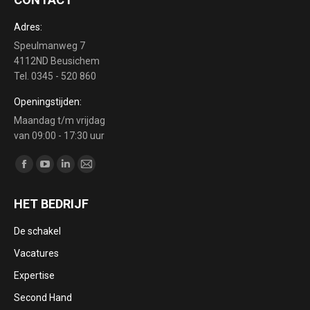
Adres:
Speulmanweg 7
4112ND Beusichem
Tel. 0345 - 520 860
Openingstijden:
Maandag t/m vrijdag
van 09:00 - 17:30 uur
Vind ons op:
Facebook
YouTube
Linkedin
Mail
page
page
page
page
HET BEDRIJF
opens
opens
opens
opens
in
in
in
in
De schakel
new
new
new
new
Vacatures
window
window
window
window
Expertise
Second Hand