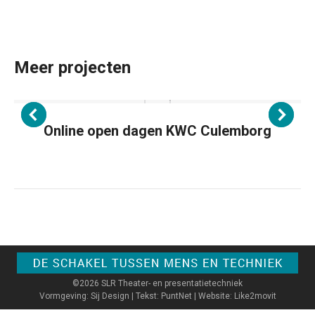
Meer projecten
Online open dagen KWC Culemborg
©2026 SLR Theater- en presentatietechniek
Vormgeving: Sij Design | Tekst: PuntNet | Website: Like2movit