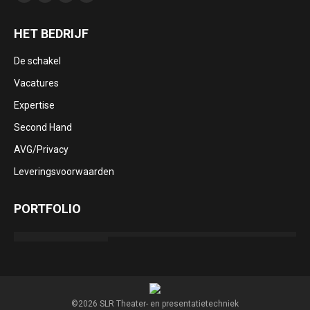
Facebook
YouTube
Linkedin
Mail
page
page
page
page
HET BEDRIJF
opens
opens
opens
opens
in
in
in
in
De schakel
new
new
new
new
Vacatures
window
window
window
window
Expertise
Second Hand
AVG/Privacy
Leveringsvoorwaarden
PORTFOLIO
©2026 SLR Theater- en presentatietechniek