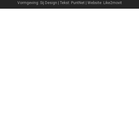
Vormgeving: Sij Design | Tekst: PuntNet | Website: Like2movit