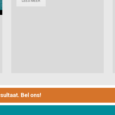
LEES MEER
sultaat. Bel ons!