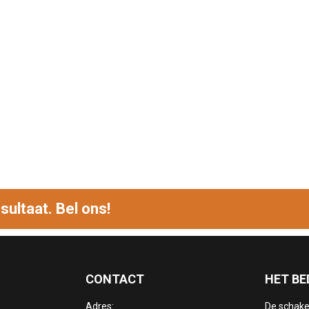
sultaat. Bel ons!
CONTACT
HET BE
Adres:
De schake