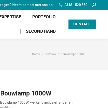
Search:
ragen? Neem contact met ons op:
0345 - 520 860
EXPERTISE
PORTFOLIO
CONTACT
SECOND HAND
Je bent hier:
Home
portfolio
Bouwlamp 1000W
Bouwlamp 1000W
Bouwlamp 1000W, werkend inclusief snoer en
stekker.