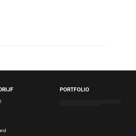
DRIJF
PORTFOLIO
l
s
and