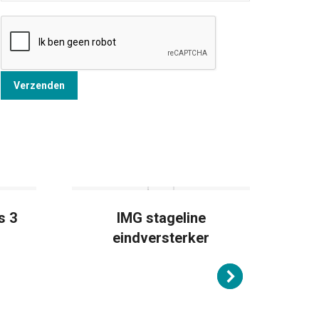
s 3
IMG stageline
RC
eindversterker