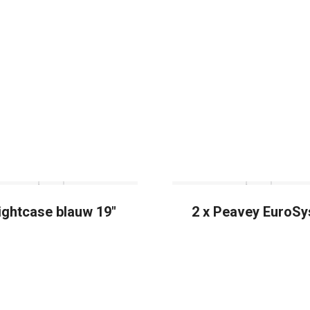
ightcase blauw 19″
2 x Peavey EuroSy