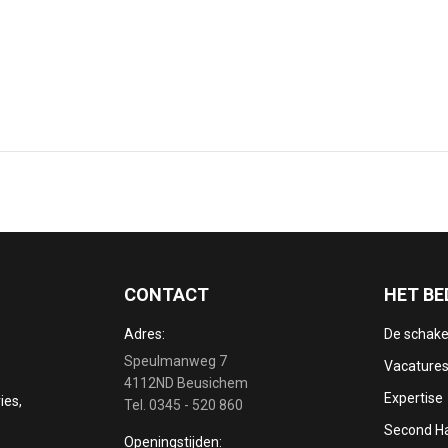
CONTACT
HET BE
Adres:
De schake
Speulmanweg 7
Vacature
4112ND Beusichem
Expertise
ies,
Tel. 0345 - 520 860
Second H
Openingstijden: