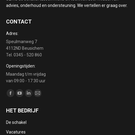
advies, onderhoud en ondersteuning. We vertellen er graag over.
CONTACT
Adres:
Speulmanweg 7
4112ND Beusichem
Tel. 0345 - 520 860
Openingstijden:
Maandag t/m vrijdag
van 09:00 - 17:30 uur
Vind ons op:
Facebook
YouTube
Linkedin
Mail
page
page
page
page
HET BEDRIJF
opens
opens
opens
opens
in
in
in
in
De schakel
new
new
new
new
Vacatures