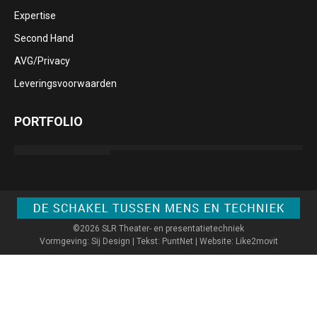
window
window
window
window
Expertise
Second Hand
AVG/Privacy
Leveringsvoorwaarden
PORTFOLIO
©2026 SLR Theater- en presentatietechniek
Vormgeving: Sij Design | Tekst: PuntNet | Website: Like2movit