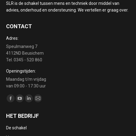
SLR is de schakel tussen mens en techniek door middel van
advies, onderhoud en ondersteuning. We vertellen er graag over.
CONTACT
Adres:
Speulmanweg 7
4112ND Beusichem
Tel. 0345 - 520 860
Openingstijden:
Maandag t/m vrijdag
van 09:00 - 17:30 uur
Vind ons op:
Facebook
YouTube
Linkedin
Mail
page
page
page
page
HET BEDRIJF
opens
opens
opens
opens
in
in
in
in
De schakel
new
new
new
new