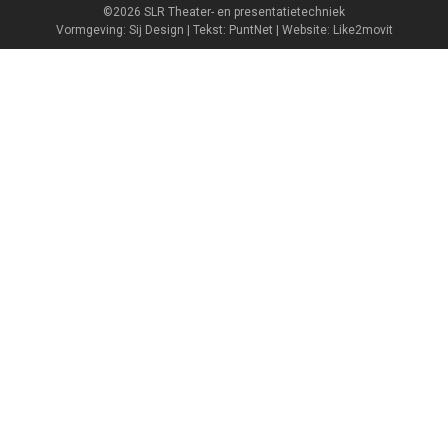
©2026 SLR Theater- en presentatietechniek
Vormgeving: Sij Design | Tekst: PuntNet | Website: Like2movit