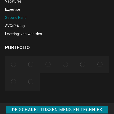
Vacatures
window
window
window
window
Expertise
Second Hand
AVG/Privacy
Leveringsvoorwaarden
PORTFOLIO