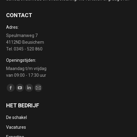
CONTACT
Adres:
Speulmanweg 7
4112ND Beusichem
Tel. 0345 - 520 860
Openingstijden:
Maandag t/m vrijdag
van 09:00 - 17:30 uur
Vind ons op:
Facebook
YouTube
Linkedin
Mail
page
page
page
page
HET BEDRIJF
opens
opens
opens
opens
in
in
in
in
De schakel
new
new
new
new
Vacatures
window
window
window
window
Expertise