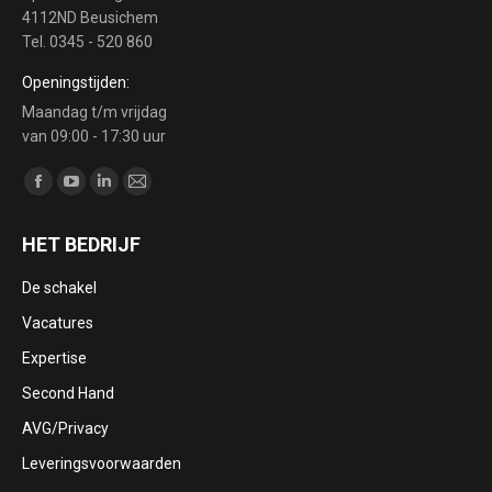
4112ND Beusichem
Tel. 0345 - 520 860
Openingstijden:
Maandag t/m vrijdag
van 09:00 - 17:30 uur
Vind ons op:
Facebook
YouTube
Linkedin
Mail
page
page
page
page
HET BEDRIJF
opens
opens
opens
opens
in
in
in
in
De schakel
new
new
new
new
Vacatures
window
window
window
window
Expertise
Second Hand
AVG/Privacy
Leveringsvoorwaarden