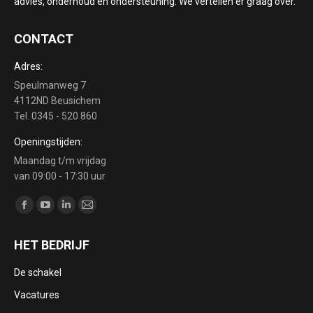
advies, onderhoud en ondersteuning. We vertellen er graag over.
CONTACT
Adres:
Speulmanweg 7
4112ND Beusichem
Tel. 0345 - 520 860
Openingstijden:
Maandag t/m vrijdag
van 09:00 - 17:30 uur
Vind ons op:
Facebook
YouTube
Linkedin
Mail
page
page
page
page
HET BEDRIJF
opens
opens
opens
opens
in
in
in
in
De schakel
new
new
new
new
Vacatures
window
window
window
window