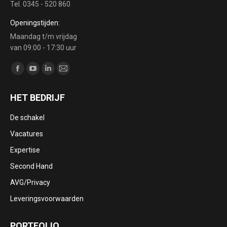
Tel. 0345 - 520 860
Openingstijden:
Maandag t/m vrijdag
van 09:00 - 17:30 uur
Vind ons op:
Facebook
YouTube
Linkedin
Mail
page
page
page
page
HET BEDRIJF
opens
opens
opens
opens
in
in
in
in
De schakel
new
new
new
new
Vacatures
window
window
window
window
Expertise
Second Hand
AVG/Privacy
Leveringsvoorwaarden
PORTFOLIO