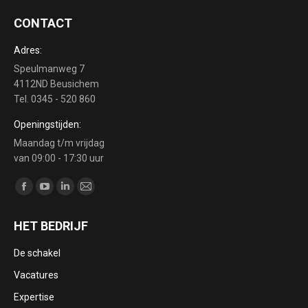
CONTACT
Adres:
Speulmanweg 7
4112ND Beusichem
Tel. 0345 - 520 860
Openingstijden:
Maandag t/m vrijdag
van 09:00 - 17:30 uur
Vind ons op:
Facebook
YouTube
Linkedin
Mail
page
page
page
page
HET BEDRIJF
opens
opens
opens
opens
in
in
in
in
De schakel
new
new
new
new
Vacatures
window
window
window
window
Expertise